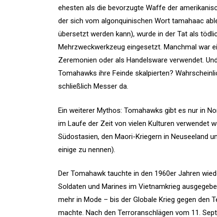
ehesten als die bevorzugte Waffe der amerikanis
der sich vom algonquinischen Wort tamahaac able
übersetzt werden kann), wurde in der Tat als töd
Mehrzweckwerkzeug eingesetzt. Manchmal war ei
Zeremonien oder als Handelsware verwendet. Und w
Tomahawks ihre Feinde skalpierten? Wahrscheinli
schließlich Messer da.
Ein weiterer Mythos: Tomahawks gibt es nur in Nor
im Laufe der Zeit von vielen Kulturen verwendet wu
Südostasien, den Maori-Kriegern in Neuseeland un
einige zu nennen).
Der Tomahawk tauchte in den 1960er Jahren wieder
Soldaten und Marines im Vietnamkrieg ausgegebe
mehr in Mode – bis der Globale Krieg gegen den Te
machte. Nach den Terroranschlägen vom 11. Sept