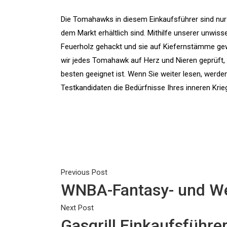
Die Tomahawks in diesem Einkaufsführer sind nur e
dem Markt erhältlich sind. Mithilfe unserer unwis
Feuerholz gehackt und sie auf Kiefernstämme gew
wir jedes Tomahawk auf Herz und Nieren geprüft
besten geeignet ist. Wenn Sie weiter lesen, werde
Testkandidaten die Bedürfnisse Ihres inneren Krieg
Previous Post
Beitragsnavigation
WNBA-Fantasy- und Wet
Previous
Next Post
Post
Gasgrill Einkaufsführe